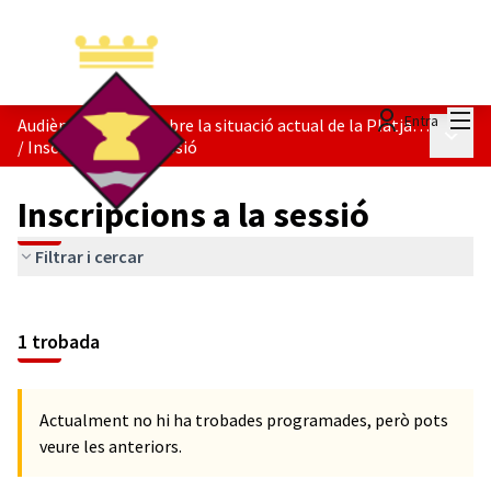
Menú
Entra
Audiència Pública sobre la situació actual de la Platja del Litoral
Menú p
/
Inscripcions a la sessió
Inscripcions a la sessió
Filtrar i cercar
1 trobada
Actualment no hi ha trobades programades, però pots
veure les anteriors.