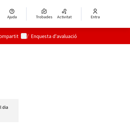
Ajuda
Trobades
Activitat
Entra
Menú d'usuari
compartit
/
Enquesta d'avaluació
l dia