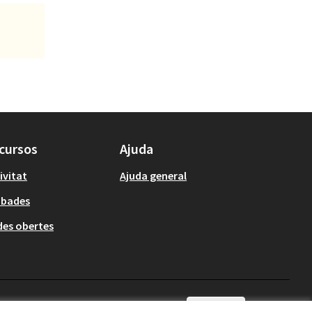
cursos
Ajuda
ivitat
Ajuda general
obades
es obertes
Català
Triar la llengua
Elegir el idioma