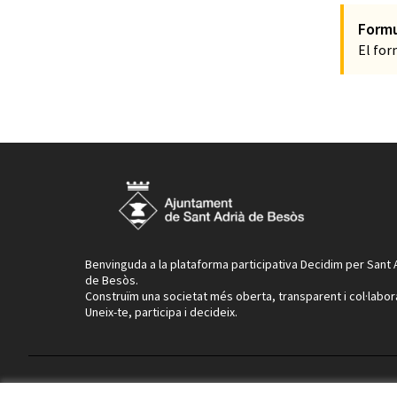
Formu
El for
Benvinguda a la plataforma participativa Decidim per Sant 
de Besòs.
Construïm una societat més oberta, transparent i col·labor
Uneix-te, participa i decideix.
Termes i condicions d'ús
Configuració de les galetes