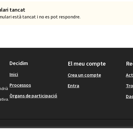
lari tancat
mulari està tancat i no es pot respondre.
Decidim
El meu compte
Re
Inici
Crea un compte
Act
Processos
Entra
Tr
Adrià
Òrgans de participació
Dad
ativa.