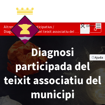
Menú
Entra
Altres Processos Participatius
/
Menú principa
Seguir
Diagnosi participada del teixit associatiu del municipi
Diagnosi
Ajuda
participada del
teixit associatiu del
municipi