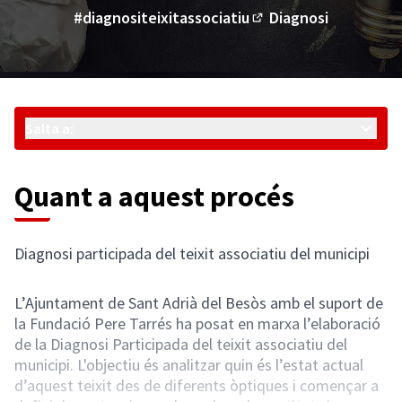
#diagnositeixitassociatiu
Diagnosi
(Enllaç extern)
Salta a:
Quant a aquest procés
Diagnosi participada del teixit associatiu del municipi
L’Ajuntament de Sant Adrià del Besòs amb el suport de
la Fundació Pere Tarrés ha posat en marxa l’elaboració
de la Diagnosi Participada del teixit associatiu del
municipi. L'objectiu és analitzar quin és l’estat actual
d’aquest teixit des de diferents òptiques i començar a