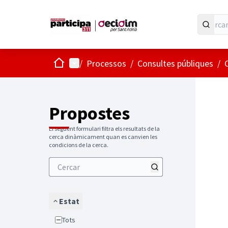
Inici
Menú principal
/
Processos
/
Consultes públiques
/
Propostes
El següent formulari filtra els resultats de la
cerca dinàmicament quan es canvien les
condicions de la cerca.
Estat
Tots