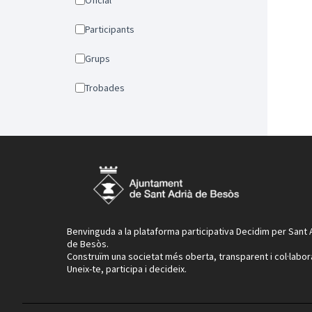
Oficial
Participants
Grups
Trobades
Benvinguda a la plataforma participativa Decidim per Sant 
de Besòs.
Construïm una societat més oberta, transparent i col·labor
Uneix-te, participa i decideix.