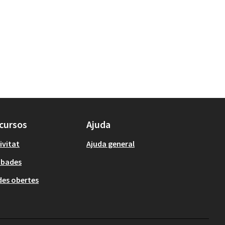
cursos
Ajuda
ivitat
Ajuda general
obades
es obertes