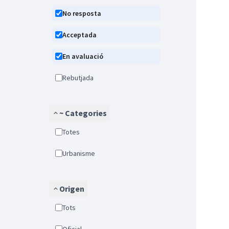
No resposta
Acceptada
En avaluació
Rebutjada
~ Categories
Totes
Urbanisme
Origen
Tots