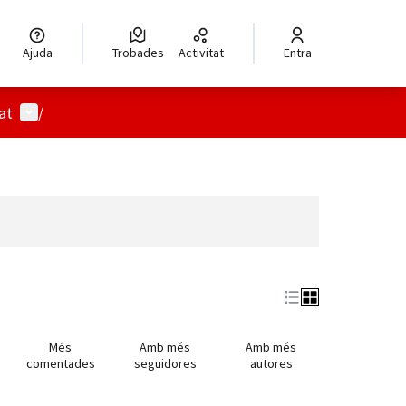
Ajuda
Trobades
Activitat
Entra
Menú d'usuari
at
/
Més
Amb més
Amb més
comentades
seguidores
autores