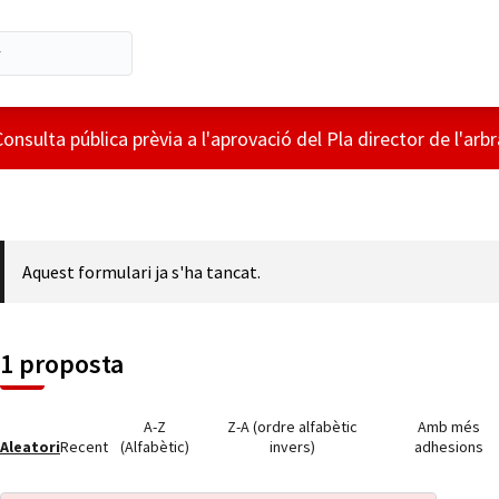
Consulta pública prèvia a l'aprovació del Pla director de l'arbr
Aquest formulari ja s'ha tancat.
1 proposta
A-Z
Z-A (ordre alfabètic
Amb més
Aleatori
Recent
(Alfabètic)
invers)
adhesions