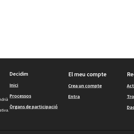
Decidim
El meu compte
Re
Inici
Crea un compte
Act
Processos
Entra
Tr
Adrià
Òrgans de participació
Dad
ativa.