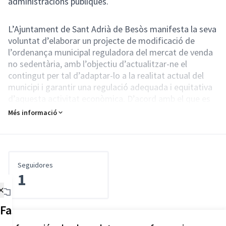
administracions públiques.
L’Ajuntament de Sant Adrià de Besòs manifesta la seva
voluntat d’elaborar un projecte de modificació de
l’ordenança municipal reguladora del mercat de venda
no sedentària, amb l’objectiu d’actualitzar-ne el
contingut per tal d’adaptar-lo a la realitat actual del
municipi i garantir una regulació adequada i equitativa
d’aquesta activitat econòmica. D’acord amb el que es
preveu a l’article 133 de la Llei 39/2015, d'1 d'octubre,
Més informació
del procediment administratiu comú de les
administracions públiques, amb caràcter previ a
l'elaboració de la norma, es substancia la consulta
pública a través del portal web de l’Ajuntament de Sant
Seguidores
Adrià de Besòs i de la plataforma participativa
1
municipal Decidim per Sant Adrià de Besòs, amb
×
l’objectiu de recollir l’opinió dels ciutadans i
organitzacions més representatives potencialment
Fases del procés
afectades per la futura norma, i sobre els antecedents i