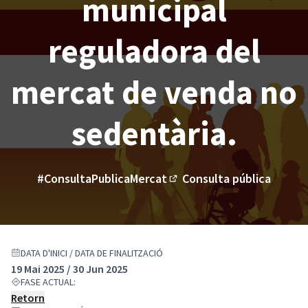
municipal
reguladora del
mercat de venda no
sedentària.
#ConsultaPublicaMercat
Consulta pública
(Enllaç extern)
DATA D'INICI / DATA DE FINALITZACIÓ
19 Mai 2025 / 30 Jun 2025
FASE ACTUAL:
Retorn