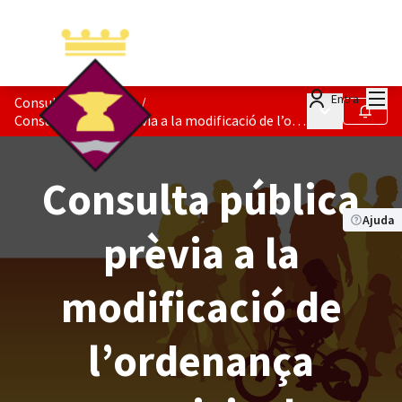
Menú
Entra
Consultes públiques
/
Menú principa
Seguir
Consulta pública prèvia a la modificació de l’ordenança municipal reguladora del mercat de venda no sedentària.
Consulta pública
Ajuda
prèvia a la
modificació de
l’ordenança