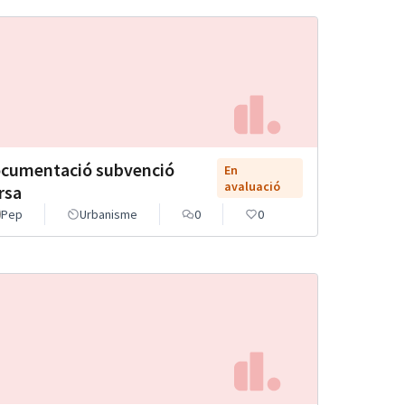
cumentació subvenció
En
avaluació
rsa
Pep
Urbanisme
0
0