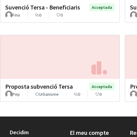
Suvenció Tersa - Beneficiaris
Su
Acceptada
Fina
0
0
Proposta subvenció Tersa
Pr
Acceptada
Pep
Urbanisme
0
0
Decidim
El meu compte
Re