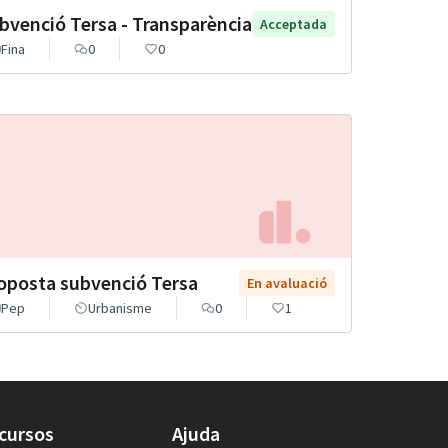
bvenció Tersa - Transparència
Acceptada
Fina
0
0
oposta subvenció Tersa
En avaluació
Pep
Urbanisme
0
1
cursos
Ajuda