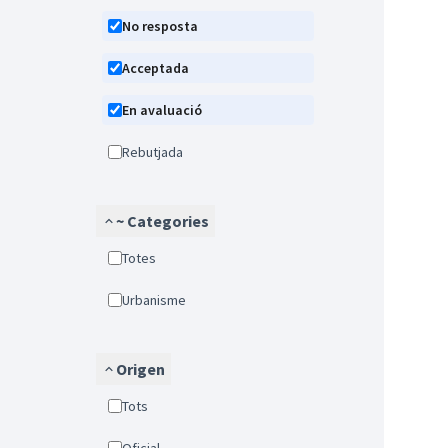
No resposta
Acceptada
En avaluació
Rebutjada
~ Categories
Totes
Urbanisme
Origen
Tots