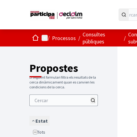
Consultes
Con
Inici
Menú principal
/
Processos
/
/
públiques
sub
Propostes
El següent formulari filtra els resultats de la
cerca dinàmicament quan es canvien les
condicions de la cerca.
Estat
Tots