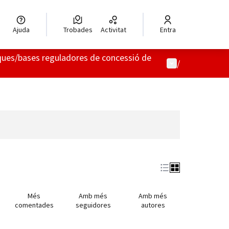
Ajuda
Trobades
Activitat
Entra
fiques/bases reguladores de concessió de
Menú d'usuari
/
Més
Amb més
Amb més
comentades
seguidores
autores