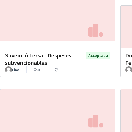
Suvenció Tersa - Despeses
Do
Acceptada
subvencionables
Te
Fina
0
0