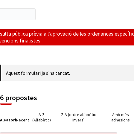
sulta pública prèvia a l'aprovació de les ordenances especí
vencions finalistes
Aquest formulari ja s'ha tancat.
6 propostes
A-Z
Z-A (ordre alfabètic
Amb més
Aleatori
Recent
(Alfabètic)
invers)
adhesions