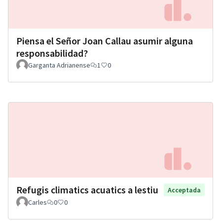
Piensa el Señor Joan Callau asumir alguna
responsabilidad?
Garganta Adrianense
1
0
Refugis climatics acuatics a lestiu
Acceptada
Carles
0
0