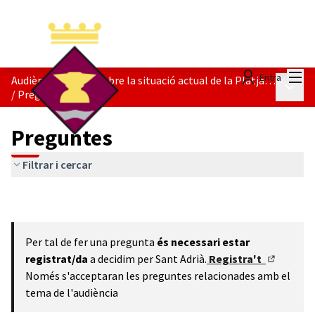
Menú
Entra
Audiència Pública sobre la situació actual de la Platja del Litoral
Menú p
/
Preguntes
Preguntes
Filtrar i cercar
Per tal de fer una pregunta
és necessari estar
registrat/da
a decidim per Sant Adrià.
Registra't
(Enllaç ex
Només s'acceptaran les preguntes relacionades amb el
tema de l'audiència