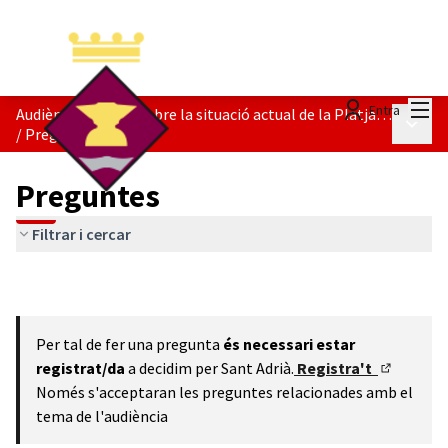
Menú
Entra
Audiència Pública sobre la situació actual de la Platja del Litoral
Menú p
/
Preguntes
Preguntes
Filtrar i cercar
Per tal de fer una pregunta
és necessari estar
registrat/da
a decidim per Sant Adrià.
Registra't
(Enllaç ex
Només s'acceptaran les preguntes relacionades amb el
tema de l'audiència